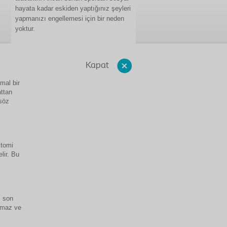
hayata kadar eskiden yaptığınız şeyleri
yapmanızı engellemesi için bir neden
yoktur.
Kapat
mal bir
attan
 söz
stomi
lir. Bu
ı son
olmaz ve