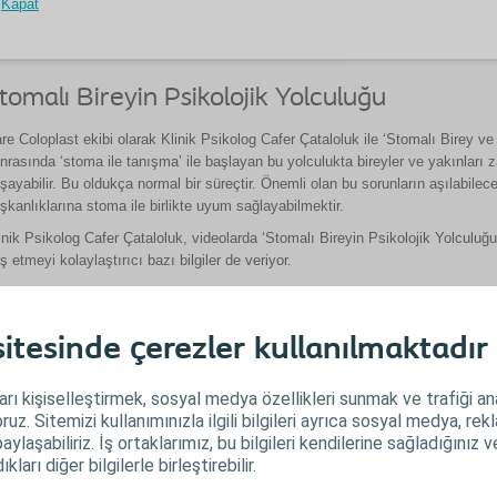
Kapat
tomalı Bireyin Psikolojik Yolculuğu
re Coloplast ekibi olarak Klinik Psikolog Cafer Çataloluk ile ‘Stomalı Birey v
nrasında ‘stoma ile tanışma’ ile başlayan bu yolculukta bireyler ve yakınlar
şayabilir. Bu oldukça normal bir süreçtir. Önemli olan bu sorunların aşılabil
ışkanlıklarına stoma ile birlikte uyum sağlayabilmektir.
inik Psikolog Cafer Çataloluk, videolarda ‘Stomalı Bireyin Psikolojik Yolculuğ
ş etmeyi kolaylaştırıcı bazı bilgiler de veriyor.
utmayın Çare; stomalı yaşamdan korkmamaktır!
tesinde çerezler kullanılmaktadır
arı kişiselleştirmek, sosyal medya özellikleri sunmak ve trafiği an
ruz. Sitemizi kullanımınızla ilgili bilgileri ayrıca sosyal medya, rek
paylaşabiliriz. İş ortaklarımız, bu bilgileri kendilerine sağladığınız 
kları diğer bilgilerle birleştirebilir.