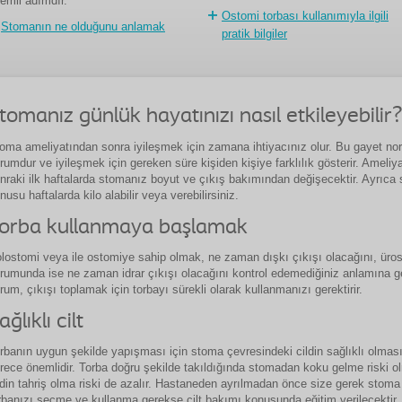
emli adımdır.
Ostomi torbası kullanımıyla ilgili
Stomanın ne olduğunu anlamak
pratik bilgiler
tomanız günlük hayatınızı nasıl etkileyebilir?
oma ameliyatından sonra iyileşmek için zamana ihtiyacınız olur. Bu gayet nor
rumdur ve iyileşmek için gereken süre kişiden kişiye farklılık gösterir. Ameliy
nraki ilk haftalarda stomanız boyut ve çıkış bakımından değişecektir. Ayrıca
nusu haftalarda kilo alabilir veya verebilirsiniz.
orba kullanmaya başlamak
lostomi veya ile ostomiye sahip olmak, ne zaman dışkı çıkışı olacağını, üro
rumunda ise ne zaman idrar çıkışı olacağını kontrol edemediğiniz anlamına ge
rum, çıkışı toplamak için torbayı sürekli olarak kullanmanızı gerektirir.
ağlıklı cilt
rbanın uygun şekilde yapışması için stoma çevresindeki cildin sağlıklı olmas
rece önemlidir. Torba doğru şekilde takıldığında stomadan koku gelme riski 
ldin tahriş olma riski de azalır. Hastaneden ayrılmadan önce size gerek stoma
rbanızı seçme ve kullanma gerekse cilt bakımı konusunda eğitim verilecektir.