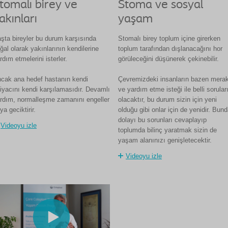
tomalı birey ve
Stoma ve sosyal
akınları
yaşam
şta bireyler bu durum karşısında
Stomalı birey toplum içine girerken
ğal olarak yakınlarının kendilerine
toplum tarafından dışlanacağını hor
rdım etmelerini isterler.
görüleceğini düşünerek çekinebilir.
cak ana hedef hastanın kendi
Çevremizdeki insanların bazen mera
tiyacını kendi karşılamasıdır. Devamlı
ve yardım etme isteği ile belli sorular
rdım, normalleşme zamanını engeller
olacaktır, bu durum sizin için yeni
ya geciktirir.
olduğu gibi onlar için de yenidir. Bun
dolayı bu sorunları cevaplayıp
Videoyu izle
toplumda bilinç yaratmak sizin de
yaşam alanınızı genişletecektir.
Videoyu izle