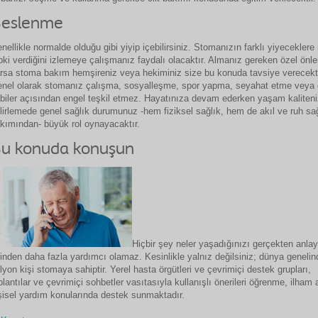
eslenme
nellikle normalde olduğu gibi yiyip içebilirsiniz. Stomanızın farklı yiyeceklere 
pki verdiğini izlemeye çalışmanız faydalı olacaktır. Almanız gereken özel önl
rsa stoma bakım hemşireniz veya hekiminiz size bu konuda tavsiye verecekti
nel olarak stomanız çalışma, sosyalleşme, spor yapma, seyahat etme veya 
biler açısından engel teşkil etmez. Hayatınıza devam ederken yaşam kaliteni
lirlemede genel sağlık durumunuz -hem fiziksel sağlık, hem de akıl ve ruh sağ
kımından- büyük rol oynayacaktır.
u konuda konuşun
Hiçbir şey neler yaşadığınızı gerçekten anla
rinden daha fazla yardımcı olamaz. Kesinlikle yalnız değilsiniz; dünya genelin
lyon kişi stomaya sahiptir. Yerel hasta örgütleri ve çevrimiçi destek grupları,
plantılar ve çevrimiçi sohbetler vasıtasıyla kullanışlı önerileri öğrenme, ilham
şisel yardım konularında destek sunmaktadır.