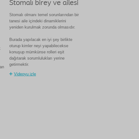
Stomalı birey ve ailesi
Stomalı olmanı temel sorunlarından bir
tanesi aile içindeki dinamiklerini
yeniden kurulmak zorunda olmasıdır.
Burada yapılacak en iyi şey birlikte
oturup kimler neyi yapabilecekse
k
konuşup mümkünse rolleri eşit
ı
dağıtarak sorumlulukları yerine
getirmektir.
dan
Videoyu izle