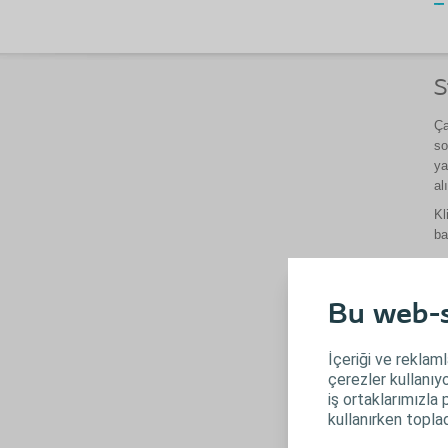
S
Ça
so
ya
al
Kl
ba
Un
Bu web-si
İçeriği ve reklaml
çerezler kullanıyo
iş ortaklarımızla 
kullanırken topladı