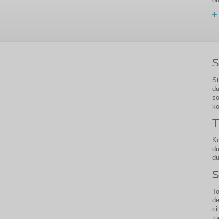
ön
S
St
du
so
ko
T
Ko
du
du
S
To
de
ci
to