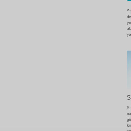
St
de
ye
ak
ya
S
St
na
gü
ko