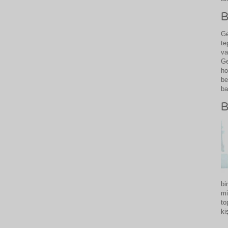
B
Ge
te
va
Ge
ho
be
ba
B
bi
mi
to
ki