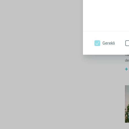
S
Be
il
ha
ka
Gerekli
St
ha
de