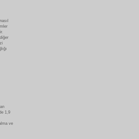
nasıl
emler
r.
diğer
zi
lığı
yan
de 1,9
 alma ve