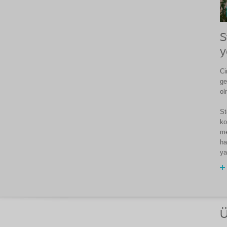
S
y
Ci
ge
ol
St
ko
me
ha
ya
Ü