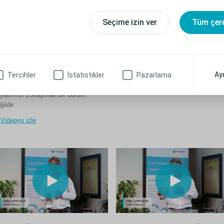
tomalı birey kimdir?
Stoma ile tanışma
Seçime izin ver
Tüm çere
deninin bir bölümü cerrahi müdahale
Stomaya uyum sağlama sadece
e farklılaşmış ve yeni kendisi ile
fiziksel değil aynı zamanda bireyin
yata uyum sağlamak durumunda
ruhsal dengesinde, aile ilişkilerinde
lan kişidir diyebiliriz.
toplumda kendini hissettiği statüde, b
Ay
Tercihler
İstatistikler
Pazarlama
yeniden uyumlanma sürecidir.
oma, bizim kaygılarımız dışında
Videoyu izle
yatımızı zorlaştıran bir durum
ğildir.
Videoyu izle