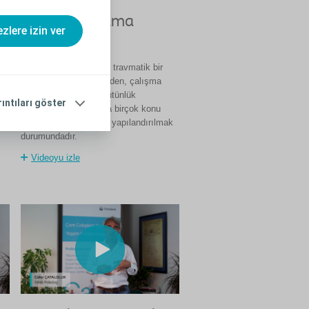
Stomalı yaşama
zlere izin ver
alışma
Bu durum duygusal ve travmatik bir
durumdur. Aile ilişkisinden, çalışma
ir
hayatına , bedensel bütünlük
rıntıları göster
algısından , yaşamaya birçok konu
yeniden değerlendirilip yapılandırılmak
durumundadır.
Videoyu izle