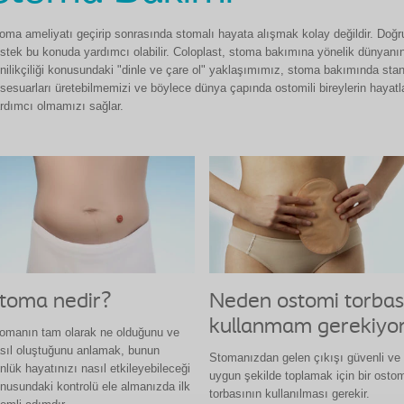
oma ameliyatı geçirip sonrasında stomalı hayata alışmak kolay değildir. Doğru
stek bu konuda yardımcı olabilir. Coloplast, stoma bakımına yönelik dünyanın ö
nilikçiliği konusundaki "dinle ve çare ol" yaklaşımımız, stoma bakımında stand
sesuarları üretebilmemizi ve böylece dünya çapında ostomili bireylerin hayatla
rdımcı olmamızı sağlar.
Neden ostomi torbas
toma nedir?
kullanmam gerekiyo
omanın tam olarak ne olduğunu ve
sıl oluştuğunu anlamak, bunun
Stomanızdan gelen çıkışı güvenli ve
nlük hayatınızı nasıl etkileyebileceği
uygun şekilde toplamak için bir osto
nusundaki kontrolü ele almanızda ilk
torbasının kullanılması gerekir.