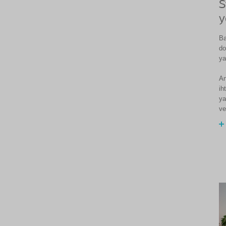
S
y
Ba
do
ya
An
ih
ya
ve