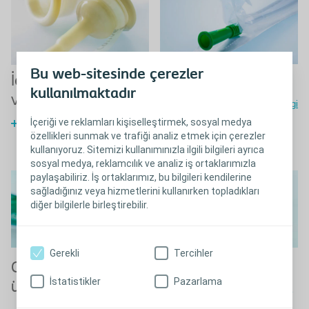
Bu web-sitesinde çerezler
Aralıklı kateterler
İdrar atma kılıfları
kullanılmaktadır
ve idrar torbaları
EasiCath hakkında ayrıntılı bilgi
İçeriği ve reklamları kişiselleştirmek, sosyal medya
İdrar atma kılıflarımız ve idrar
özellikleri sunmak ve trafiği analiz etmek için çerezler
torbalarımız
kullanıyoruz. Sitemizi kullanımınızla ilgili bilgileri ayrıca
sosyal medya, reklamcılık ve analiz iş ortaklarımızla
paylaşabiliriz. İş ortaklarımız, bu bilgileri kendilerine
sağladığınız veya hizmetlerini kullanırken topladıkları
diğer bilgilerle birleştirebilir.
Gerekli
Tercihler
Anal Tıpa
®
Conveen
yardımcı
İstatistikler
Pazarlama
ürünleri
®
Peristeen
Anal Tıpa hakkında
ayrıntılı bilgi