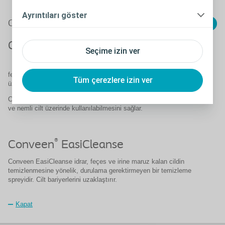
Ayrıntıları göster
®
Kapat
Conveen
yardımcı ürünleri
®
Conveen
Critic Barrier
Seçime izin ver
®
Conveen
Critic Bariyer kremi örneğin idrara,
feçese maruz kaldıktan sonra çatlayan veya tahriş olmuş cilt
Tüm çerezlere izin ver
üzerinde koruyucu bir film tabaka oluşturur.
Critic Bariyer emici özellikleri olan karaya içerir ve kremin eksüdalı
ve nemli cilt üzerinde kullanılabilmesini sağlar.
®
Conveen
EasiCleanse
Conveen EasiCleanse idrar, feçes ve irine maruz kalan cildin
temizlenmesine yönelik, durulama gerektirmeyen bir temizleme
spreyidir. Cilt bariyerlerini uzaklaştırır.
Kapat